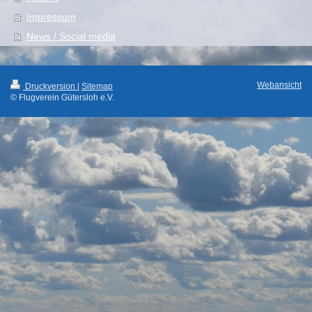
Impressum
News / Social media
Webansicht
Druckversion
|
Sitemap
© Flugverein Gütersloh e.V.