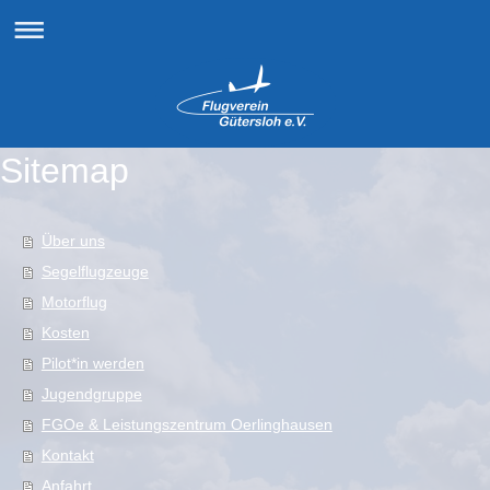
Sitemap
Über uns
Segelflugzeuge
Motorflug
Kosten
Pilot*in werden
Jugendgruppe
FGOe & Leistungszentrum Oerlinghausen
Kontakt
Anfahrt